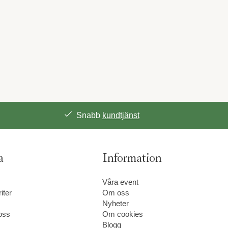
Snabb
kundtjänst
a
Information
Våra event
iter
Om oss
Nyheter
oss
Om cookies
Blogg