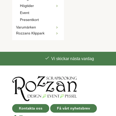
Högtider
Event
Presentkort
Varumärken
Rozzans Klippark
Vi skickar nästa vardag
Kontakta oss
Få vårt nyhetsbrev