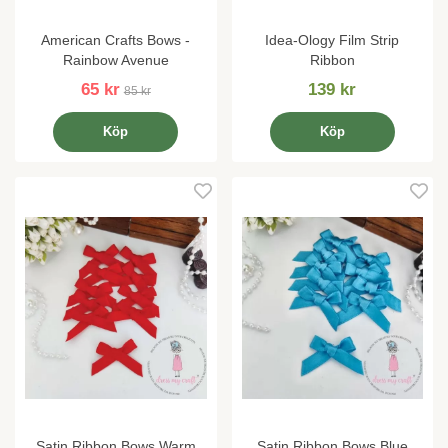
American Crafts Bows -
Idea-Ology Film Strip
Rainbow Avenue
Ribbon
65 kr
139 kr
85 kr
Köp
Köp
Satin Ribbon Bows Warm
Satin Ribbon Bows Blue