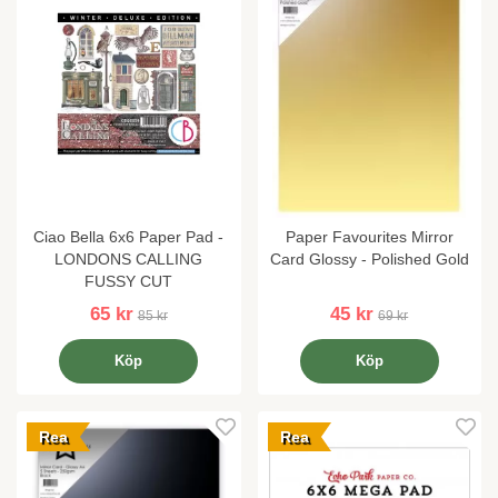
Ciao Bella 6x6 Paper Pad -
Paper Favourites Mirror
LONDONS CALLING
Card Glossy - Polished Gold
FUSSY CUT
65 kr
45 kr
85 kr
69 kr
Köp
Köp
Rea
Rea