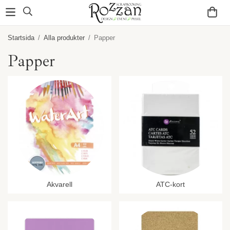
Startsida
/
Alla produkter
/
Papper
Papper
Akvarell
ATC-kort