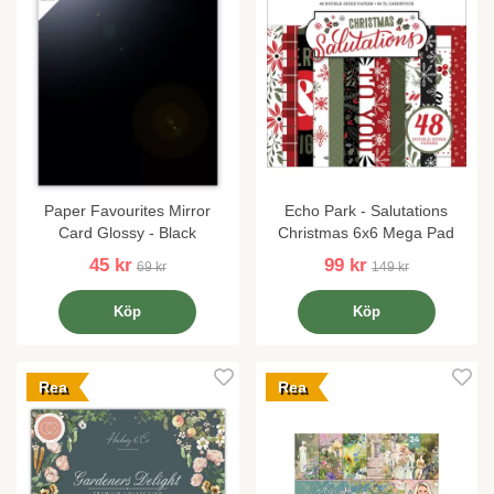
Paper Favourites Mirror
Echo Park - Salutations
Card Glossy - Black
Christmas 6x6 Mega Pad
45 kr
99 kr
69 kr
149 kr
Köp
Köp
Rea
Rea