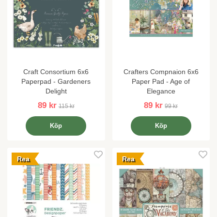
Craft Consortium 6x6
Crafters Compnaion 6x6
Paperpad - Gardeners
Paper Pad - Age of
Delight
Elegance
89 kr
89 kr
115 kr
99 kr
Köp
Köp
Rea
Rea