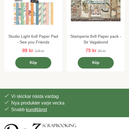
Studio Light 6x8 Paper Pad
Stamperia 8x8 Paper pack -
- See you Friendz
Sir Vagabond
89 kr
75 kr
109 kr
95 kr
Köp
Köp
Vi skickar nästa vardag
Nya produkter varje vecka
Snabb
kundtjänst