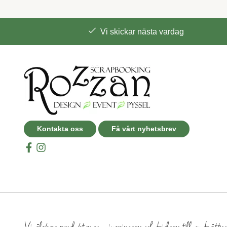
Vi skickar nästa vardag
Kontakta oss
Få vårt nyhetsbrev
Vi älskar produkter som inspirerar och bidrar till en bättr