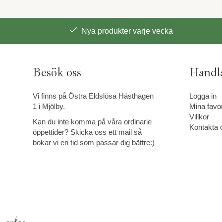
Nya produkter varje vecka
Besök oss
Handl
Vi finns på Östra Eldslösa Hästhagen
Logga in
1 i Mjölby.
Mina favor
Villkor
Kan du inte komma på våra ordinarie
Kontakta 
öppettider? Skicka oss ett mail så
bokar vi en tid som passar dig bättre:)
e vardag.