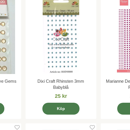
ive Gems
Dixi Craft Rhinsten 3mm
Marianne De
Babyblå
25 kr
Köp