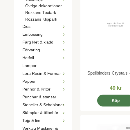
Övriga dekorationer
Rozzans Textark
Rozzans Klippark
Dies
Embossing
Färg klet & kladd
Förvaring
Hotfoil
Lampor
Spellbinders Crystals
Lera Resin & Formar
Papper
49 kr
Pennor & Kritor
Punchar & stansar
Köp
Stenciler & Schabloner
Stämplar & tillbehör
Tejp & lim
Verktyg Maskiner &