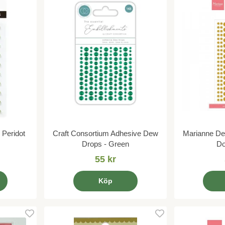
 Peridot
Craft Consortium Adhesive Dew
Marianne Des
Drops - Green
Do
55 kr
Köp