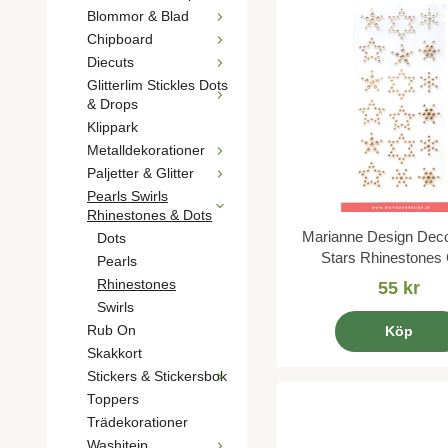
Blommor & Blad
Chipboard
Diecuts
Glitterlim Stickles Dots
& Drops
Klippark
Metalldekorationer
Paljetter & Glitter
Pearls Swirls
Rhinestones & Dots
Marianne Design Deco
Dots
Stars Rhinestones
Pearls
Rhinestones
55 kr
Swirls
Rub On
Köp
Skakkort
Stickers & Stickersbok
Toppers
Trädekorationer
Washitejp