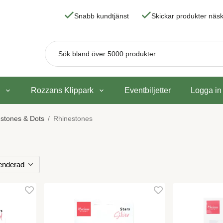
Snabb kundtjänst
Skickar produkter nä
Rozzans Klippark
Eventbiljetter
Logga in
estones & Dots
/
Rhinestones