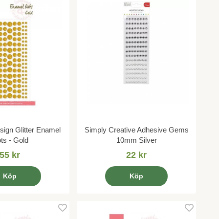
ign Glitter Enamel
Simply Creative Adhesive Gems
ts - Gold
10mm Silver
55 kr
22 kr
Köp
Köp