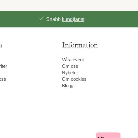
Snabb
kundtjänst
a
Information
Våra event
iter
Om oss
Nyheter
oss
Om cookies
Blogg