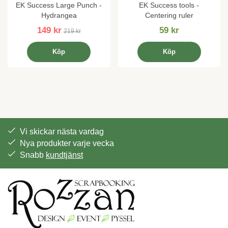
EK Success Large Punch -
EK Success tools -
Hydrangea
Centering ruler
149 kr
59 kr
219 kr
Köp
Köp
Vi skickar nästa vardag
Nya produkter varje vecka
Snabb
kundtjänst