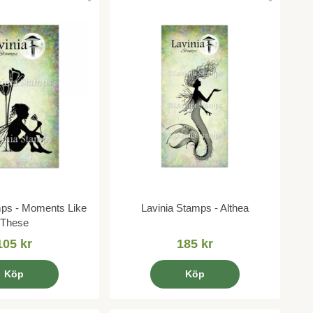
mps - Moments Like
Lavinia Stamps - Althea
These
105 kr
185 kr
Köp
Köp