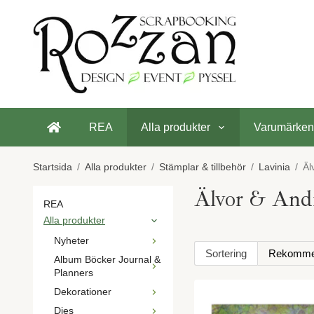
REA
Alla produkter
Varumärken
Startsida
/
Alla produkter
/
Stämplar & tillbehör
/
Lavinia
/
Äl
Älvor & And
REA
Alla produkter
Nyheter
Sortering
Album Böcker Journal &
Planners
Dekorationer
Dies