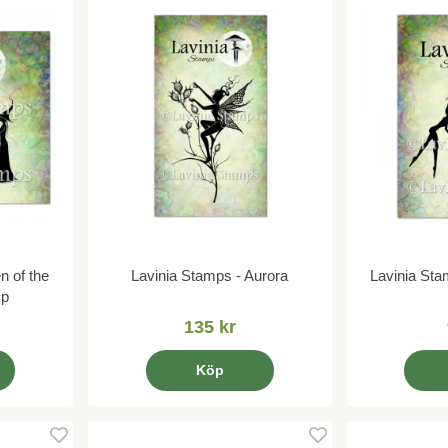
n of the
Lavinia Stamps - Aurora
Lavinia Sta
mp
135 kr
Köp