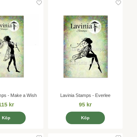
mps - Make a Wish
Lavinia Stamps - Everlee
115 kr
95 kr
Köp
Köp