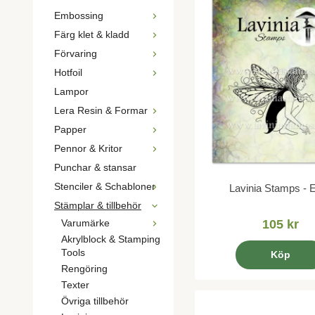
Embossing
Färg klet & kladd
Förvaring
Hotfoil
Lampor
Lera Resin & Formar
Papper
Pennor & Kritor
Punchar & stansar
Stenciler & Schabloner
Lavinia Stamps - 
Stämplar & tillbehör
105 kr
Varumärke
Akrylblock & Stamping
Tools
Köp
Rengöring
Texter
Övriga tillbehör