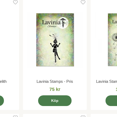
lith
Lavinia Stamps - Pris
Lavinia Sta
75 kr
Köp