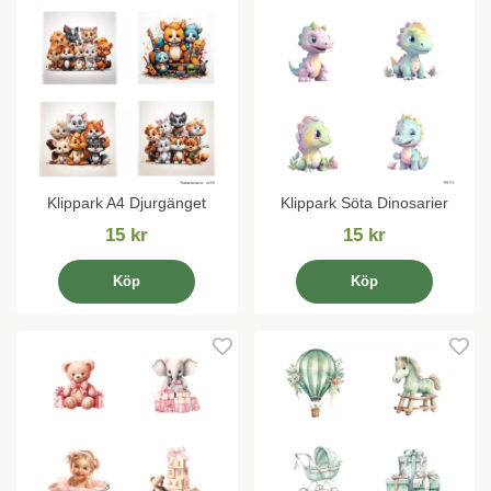
Klippark A4 Djurgänget
Klippark Söta Dinosarier
15 kr
15 kr
Köp
Köp