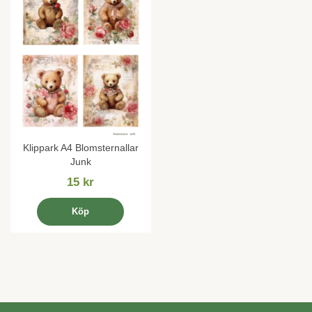
Klippark A4 Blomsternallar
Junk
15 kr
Köp