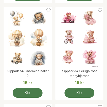
Klippark A4 Charmiga nallar
Klippark A4 Gulliga rosa
2
teddybjörnar
15 kr
15 kr
Köp
Köp