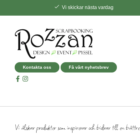
Vi skickar nästa vardag
Kontakta oss
Få vårt nyhetsbrev
Vi älskar produkter som inspirerar och bidrar till en bättr