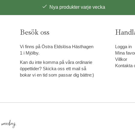
Nya produkter varje vecka
Besök oss
Handl
Vi finns på Östra Eldslösa Hästhagen
Logga in
1 i Mjölby.
Mina favor
Villkor
Kan du inte komma på våra ordinarie
Kontakta 
öppettider? Skicka oss ett mail så
bokar vi en tid som passar dig bättre:)
e vardag.