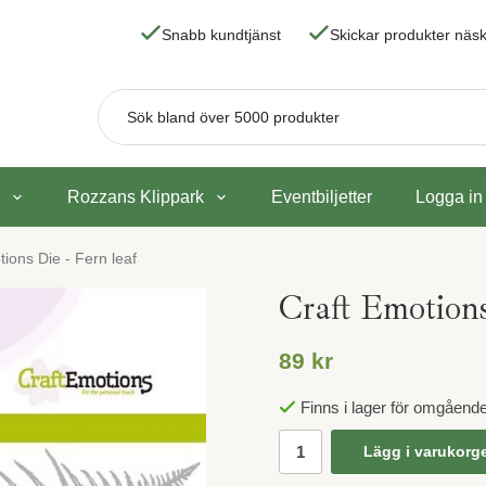
Snabb kundtjänst
Skickar produkter nä
Rozzans Klippark
Eventbiljetter
Logga in
ions Die - Fern leaf
Craft Emotions
89 kr
Finns i lager för omgåend
Lägg i varukorg