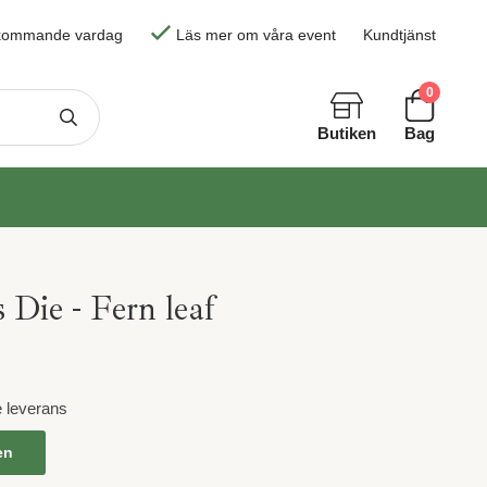
skommande vardag
Läs mer om våra event
Kundtjänst
0
Butiken
Bag
 Die - Fern leaf
e leverans
en