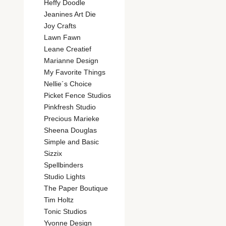
Heffy Doodle
Jeanines Art Die
Joy Crafts
Lawn Fawn
Leane Creatief
Marianne Design
My Favorite Things
Nellie´s Choice
Picket Fence Studios
Pinkfresh Studio
Precious Marieke
Sheena Douglas
Simple and Basic
Sizzix
Spellbinders
Studio Lights
The Paper Boutique
Tim Holtz
Tonic Studios
Yvonne Design