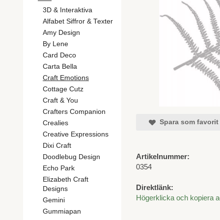
3D & Interaktiva
Alfabet Siffror & Texter
Amy Design
By Lene
Card Deco
Carta Bella
Craft Emotions
Cottage Cutz
Craft & You
Crafters Companion
Spara som favorit
Crealies
Creative Expressions
Dixi Craft
Artikelnummer:
Doodlebug Design
0354
Echo Park
Elizabeth Craft
Direktlänk:
Designs
Högerklicka och kopiera 
Gemini
Gummiapan