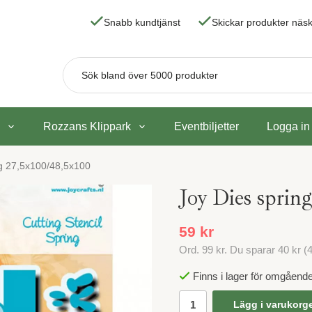
Snabb kundtjänst
Skickar produkter nä
Rozzans Klippark
Eventbiljetter
Logga in
ng 27,5x100/48,5x100
Joy Dies sprin
59 kr
Ord.
99 kr
. Du sparar
40 kr
(
Finns i lager för omgåend
Lägg i varukorg