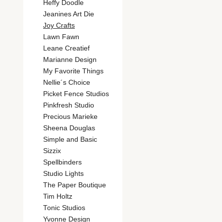
Heffy Doodle
Jeanines Art Die
Joy Crafts
Lawn Fawn
Leane Creatief
Marianne Design
My Favorite Things
Nellie´s Choice
Picket Fence Studios
Pinkfresh Studio
Precious Marieke
Sheena Douglas
Simple and Basic
Sizzix
Spellbinders
Studio Lights
The Paper Boutique
Tim Holtz
Tonic Studios
Yvonne Design