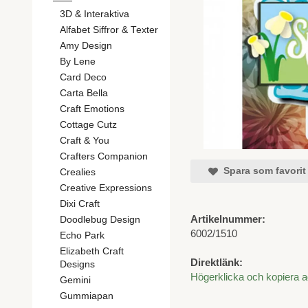
3D & Interaktiva
Alfabet Siffror & Texter
Amy Design
By Lene
Card Deco
Carta Bella
Craft Emotions
Cottage Cutz
Craft & You
Crafters Companion
Spara som favorit
Crealies
Creative Expressions
Dixi Craft
Artikelnummer:
Doodlebug Design
6002/1510
Echo Park
Elizabeth Craft
Direktlänk:
Designs
Högerklicka och kopiera 
Gemini
Gummiapan