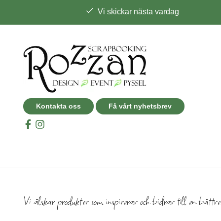
Vi skickar nästa vardag
Kontakta oss
Få vårt nyhetsbrev
Vi älskar produkter som inspirerar och bidrar till en bättr