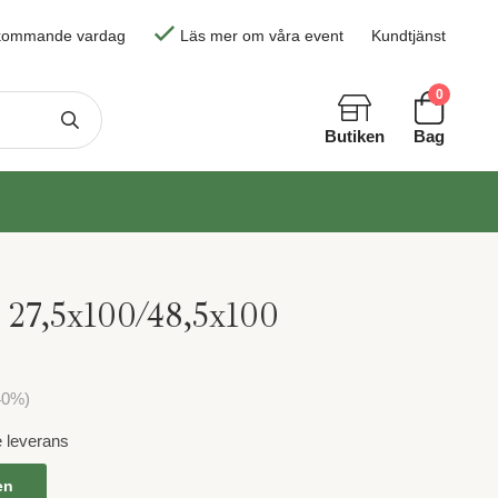
skommande vardag
Läs mer om våra event
Kundtjänst
0
Butiken
Bag
g 27,5x100/48,5x100
40
%)
e leverans
en