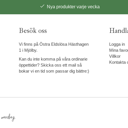
Nya produkter varje vecka
Besök oss
Handl
Vi finns på Östra Eldslösa Hästhagen
Logga in
1 i Mjölby.
Mina favor
Villkor
Kan du inte komma på våra ordinarie
Kontakta 
öppettider? Skicka oss ett mail så
bokar vi en tid som passar dig bättre:)
e vardag.