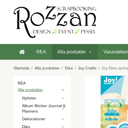
REA
Alla produkter
Varumärken
Startsida
/
Alla produkter
/
Dies
/
Joy Crafts
/
Joy Dies spri
REA
Alla produkter
Nyheter
Album Böcker Journal &
Planners
Dekorationer
Dies